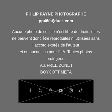
PHILIP PAYNE PHOTOGRAPHE
pp46(at)duck.com
Aucune photo de ce site n’est libre de droits, elles
ne peuvent donc être reproduites ni utilisées sans
l’accord exprès de l’auteur
et en aucun cas pour l’ I.A. Toutes photos
protégées.
A.I. FREE ZONE !
BOYCOTT META