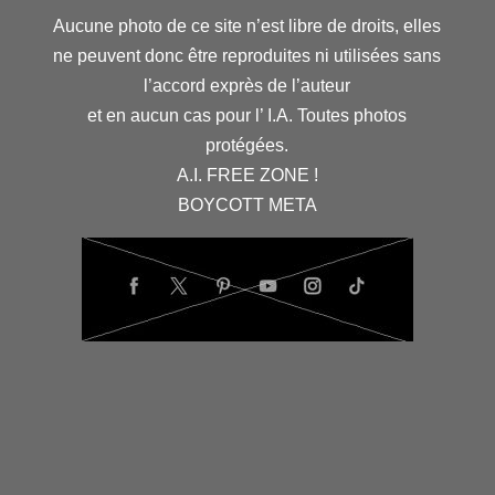
Aucune photo de ce site n’est libre de droits, elles
ne peuvent donc être reproduites ni utilisées sans
l’accord exprès de l’auteur
et en aucun cas pour l’ I.A. Toutes photos
protégées.
A.I. FREE ZONE !
BOYCOTT META